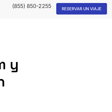
(855) 850-2255
RESERVAR UN VIAJE
m y
n