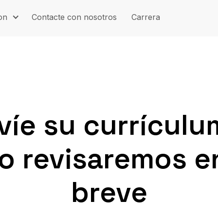
on
Contacte con nosotros
Carrera
víe su currículu
lo revisaremos e
breve